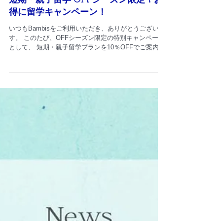
短期留学プログラム
短期・親子留学 OFFシーズン限定！お
得に留学キャンペーン！
いつもBambisをご利用いただき、ありがとうございま
す。 このたび、OFFシーズン限定の特別キャンペーン
として、 短期・親子留学プランを10％OFFでご案内い
たします！ 「親子留学に興味はあるけれど、費用が気
になる…」 「夏休みや冬休み以外の時期なら、ゆった
りと海外生活を体験してみたい。」 「将来の移住下
見・お試しステイに…」 そんなご家族にぴったりの機
会です。 OFFシーズンは航空券や現地環境が比較的落
ち着いていることも多く、全体的なコストも下げる事
ができます！ Bambisでは、お子さまの年齢や英語レ
ベル、ご家族のご希望に合わせて、学校選びから滞在
先、現地サポートまでトータルでお手伝いします。初
めての海外・初めての留学という方にも安心してご参
加いただけます。 【キャンペーン内容】 ✅ 全ての短
期親子留学プランが 10％OFF ✅ 81,000円～135,700円
OFF ✅ 期間限定の特別キャンペーン ✅ 9月～11月
2026年、1月中旬～2月末2027年 キャンペーン適応プ
ログラム 期間 申込金 親子1組 （2名様） 追加のお子さ
ま （スク