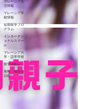
マレーシア生
活情報
マレーシア学
校情報
短期留学プロ
グラム
インターナシ
ョナルスクー
ル
マレーシア大
学・語学学校
留学体験記
無料・相談会
日程