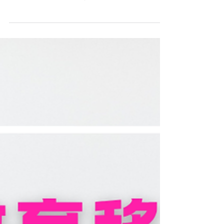
短期留学プログラム
オフシーズン・キャンペーン！短期・
親子留学
4月＆5月限定 オフシーズンにお得に親子留学 in マレ
ーシア！ 混み合う夏休みや春休みを避けて、オフシー
ズンにゆったり親子留学をしてみませんか？ オフシー
ズンは航空券や滞在費を抑えやすく、学校や語学プロ
グラムも比較的落ち着いた環境で学ぶことができま
す。 マレーシアは英語が広く使われ、多文化の中で学
べる教育環境が整っているため、初めての親子留学に
も人気の国です。温暖な気候と生活しやすい環境の中
で、子どもは英語や国際感覚を自然に身につけ、親に
とっても新しい発見のある時間になります。 Bambis
では、短期から参加できる親子留学プログラムや現地
サポートをご用意しています。 「まずはマレーシア生
活を体験してみたい」「将来の教育移住の下見をした
い」というご家庭にもおすすめです。 将来の教育移住
の下見をされたいというご家族には、スクールツア
ー・プロモーションも行っております。 特典・オフシ
ーズン親子留学 申込金 RM1,000 OFF 参加費用総額
から 5％ OFF 選べる現地アクテイビテイをプレゼ
ント 以下の何れかをお選び頂けます！ クアラルンプー