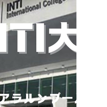
日のお休みの日は観光地やテーマパークを訪れます。
＊希望者のみ（費用別途） ●開催場所：English
Language Company 又は Sheffield Academy 2つの
異なる語学学校のご紹介となります。 KLCCや
PavillionやLOT10などの中心地、便利で華やかなエリ
アに位置する語学学校です。モノレール、電車、お買
い物、宿泊先など全て徒歩圏内の大変生活に便利でア
クセスも抜群です。 ●日程① English Language
Companyの場合 6月～8月の間 1週間毎の