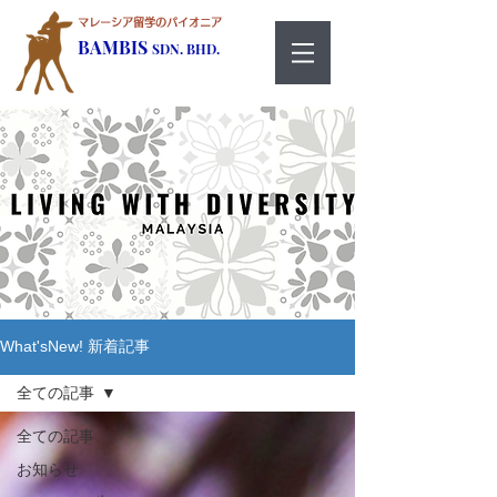
マレーシア留学のパイオニア
BAMBIS
SDN. BHD.
What'sNew! 新着記事
全ての記事
全ての記事
お知らせ