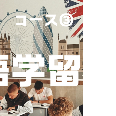
ます。 その理由は、 質の高い教育・生活費・英語環
境・安全で多文化な社会 など、バランスの取れた教育
環境にあると言えます。さらにマレーシアは、多民族
国家ならではの文化的な寛容さがあり、さまざまな国
の人が暮らしやすい環境が整っています。英語が広く
使われていることもポイントです。 Why マレーシア
世界中の人が何故マレーシアを選ぶのでしょうか？！
例えば 中国 英語教育、欧米よりも近くて費用が抑えら
れる。 インド・バングラデシュなど南アジア 医学・
IT・ビジネスなど専門教育を比較的低コストで学べ
る。 中東・イスラム圏 イスラム文化への理解があり、
生活や食文化の面でも安心して暮らせる。 東南アジア
（タイやインドネシアなど） 距離が近く、英語教育や
国際的な学位を取得できる。 欧米（アメリカ・オース
トラリアなど） 教育コスト・ライフスタイル を考える