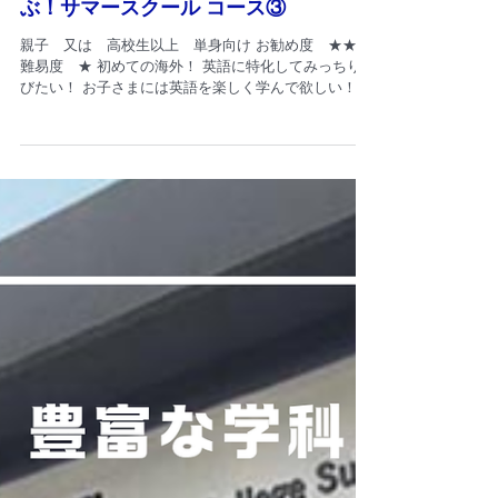
1月16日
短期留学プログラム
語学留学に特化！英語をみっちり学
ぶ！サマースクール コース③
親子 又は 高校生以上 単身向け お勧め度 ★★★
難易度 ★ 初めての海外！ 英語に特化してみっちり学
びたい！ お子さまには英語を楽しく学んで欲しい！ と
いう方へオススメのプログラム！ 親子で通ってもよ
し！ お子さまだけ通ってもよし！ 高校生以上は単身で
の渡航も可！ 円安の中 お得なサマースクールです！
クアラルンプールの華やかな中心地にある語学学校で
朝から夕方までフルタイムで英語を学びます。 クラス
の後は盛り沢山のアクテイビテイに参加したり、土曜