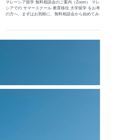
お知らせ
5月2026年【個別・無料相談会】のお
知らせ
マレーシア留学 無料相談会のご案内（Zoom） マレー
シアでの サマースクール 教育移住 大学留学 をお考え
の方へ、まずはお気軽に、無料相談会から始めてみま
せんか？ ご相談後の勧誘は一切ありませんので、安心
してご参加いただけます。 経験豊富なスタッフが、お
子さまやご家族の状況に合わせて個別にアドバイスい
たします。 「まずは情報だけ知りたい」「具体的に学
校選びや生活について相談したい」など、どんなご質
問でも大歓迎です。また、スタッフのみではなく、
時々Bambisの代表も担当させて頂くこともあります。
最近は殆どのお問合わせが【教育移住】【大学留学】
【語学留学】、現在は時期的にサマースクールのお問
合わせを一番多く頂いております。 長期留学では以下
を得意としています： ① ビザに強い 複雑な保護者ビ
ザ・行政関係において経験豊富です。 ​② 合格率が高い
学校ごとの選考基準を踏まえたアドバイスにより志望
校合格までしっかりサポートします。 海外大学卒、元
英語講師トレーナーが英語学習においてもアドバイ
ス！ ③ 留学の継続率が高い 留学までの基礎からのサ