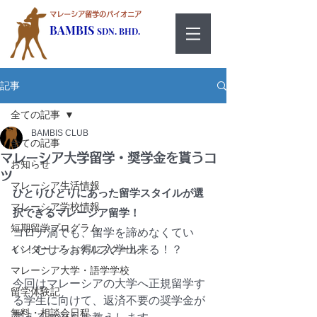
マレーシア留学のパイオニア
BAMBIS
SDN. BHD.
記事
全ての記事
BAMBIS CLUB
全ての記事
マレーシア大学留学・奨学金を貰うコ
お知らせ
ツ
マレーシア生活情報
ひとりひとりにあった留学スタイルが選
マレーシア学校情報
択できるマレーシア留学！
短期留学プログラム
コロナ渦でも、留学を諦めなくてい
インターナショナルスクール
い！むしろお得に入学出来る！？
マレーシア大学・語学学校
今回はマレーシアの大学へ正規留学す
留学体験記
る学生に向けて、返済不要の奨学金が
無料・相談会日程