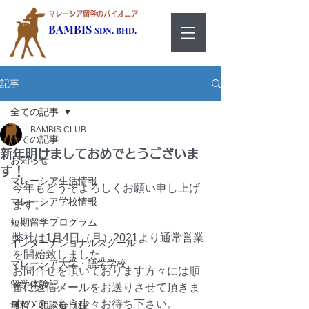
マレーシア留学のパイオニア
BAMBIS
SDN. BHD.
記事
全ての記事
BAMBIS CLUB
全ての記事
新年明けましておめでとうございま
お知らせ
す！
マレーシア生活情報
今年もどうぞよろしくお願い申し上げ
マレーシア学校情報
ます。
短期留学プログラム
弊社は1月4日（月）2021より通常営業
インターナショナルスクール
を開始致しました。
マレーシア大学・語学学校
お問合せを頂いております方々には順
留学体験記
番に返信メールをお送りさせて頂きま
すので、もう少々お待ち下さい。
無料・相談会日程