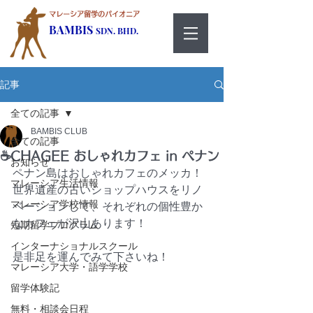
マレーシア留学のパイオニア
BAMBIS
SDN. BHD.
記事
全ての記事
BAMBIS CLUB
全ての記事
☕CHAGEE おしゃれカフェ in ペナン
お知らせ
ペナン島はおしゃれカフェのメッカ！
マレーシア生活情報
世界遺産の古いショップハウスをリノ
マレーシア学校情報
ベーションして、それぞれの個性豊か
なカフェが沢山あります！
短期留学プログラム
インターナショナルスクール
是非足を運んでみて下さいね！
マレーシア大学・語学学校
留学体験記
無料・相談会日程