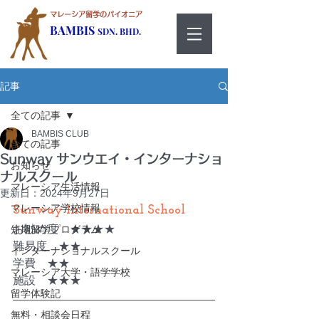
マレーシア留学のパイオニア
BAMBIS
SDN. BHD.
記事
全ての記事
BAMBIS CLUB
全ての記事
Sunway サンウエイ・インターナショ
お知らせ
ナルスクール
マレーシア生活情報
更新日：
2024年9月27日
マレーシア学校情報
Sunway International School
お勧め度　★★★★
短期留学プログラム
難易度　★★
インターナショナルスクール
学費　★★
マレーシア大学・語学学校
施設　★★★
留学体験記
無料・相談会日程