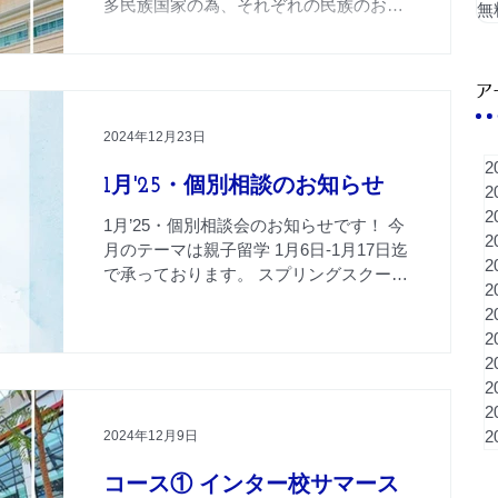
多民族国家の為、それぞれの民族のお正
無
月の日が異なります。ざっくりと年に約
4回のお正月がありますが、特に旧正月
は1月下旬から2月初旬と、この後直ぐに
ア
続く為、年末年始のお休みが短めとなり
ます。...
2024年12月23日
2
1月'25・個別相談のお知らせ
2
2
1月’25・個別相談会のお知らせです！ 今
2
月のテーマは親子留学 1月6日-1月17日迄
2
で承っております。 スプリングスクー
2
ル、サマースクールなどの短期プログラ
2
ムのご相談も同時に承ております。 個別
2
相談のお申し込みは随時受け付けており
2
ますので、まずはお問合わせフォームに
2
てお問...
2
2
2024年12月9日
コース①​ インター校サマース