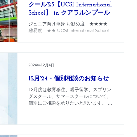
クール​​'25【UCSI International
School】 in クアラルンプール
ジュニア向け単身 お勧め度 ★★★★
難易度 ★★ UCSI International School
はマレーシア、クアラルンプールと郊外
に3校のインター校、大学、病院などを
持つUCSIグループのスクールです。 今
回の募集は よりKL市内に近い...
2024年12月4日
12月'24・個別相談のお知らせ
12月度は教育移住、親子留学、スプリン
グスクール、サマースクールについて、
個別にご相談を承りたいと思います。 当
社では、今年10月～12月にかけて、サー
ビスの見直しや体系など、より良いサー
ビスを提供する為、沢山のマイナーな変
更をいたしました。...