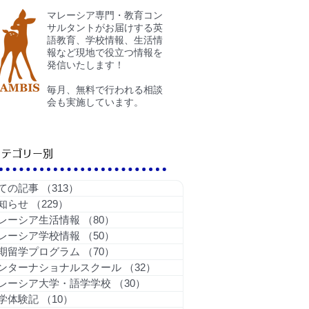
​マレーシア専門・教育コン
サルタントがお届けする英
語教育、学校情報、生活情
報など現地で役立つ情報を
発信いたします！
毎月、無料で行われる相談
会も実施しています。
カテゴリー別
ての記事
（313）
313件の記事
知らせ
（229）
229件の記事
レーシア生活情報
（80）
80件の記事
レーシア学校情報
（50）
50件の記事
期留学プログラム
（70）
70件の記事
ンターナショナルスクール
（32）
32件の記事
レーシア大学・語学学校
（30）
30件の記事
学体験記
（10）
10件の記事