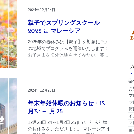
シア大学・語学学校
留学体験記
無料・相談会日程
2024年12月24日
親子でスプリングスクール
2025 in マレーシア
2025年の春休みは【親子】を対象に2つ
の地域でプログラムを開催いたします！
お子さまを海外体験させてみたい、英語
を学ぶきっかけになって欲しい、将来イ
ンターナショナルスクールへ通わせた
い、マレーシアの生活ってどんなものな
の？？などなどお試しでのプチ留学体験
全
をされたい方にお勧...
お
2024年12月23日
マ
マ
年末年始休暇のお知らせ・12
短
月'24～1月'25
イ
12月28日’24～1月2日’25まで、年末年始
マ
のお休みをいただきます。 マレーシアは
留