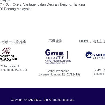
-2-8, Vantage, Jalan Desiran Tanjung, Tanjung
00 Penang Malaysia
​不動産業
MM2H、会社設
ンガポール旅行業
S Tours Pte Ltd
e Number: TA02701)
YMG（
Gather Properties
（License 
（License Number: E2402/E2419)
Copyright @ BAMBIS Co. Ltd. All Rights Reserved.