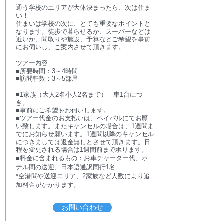
通う学校のエリアが大体決まったら、次は住ま
い！
住まいは学校の次に、とても重要なポイントと
なります。徒歩で暮らせるか、スーパーなどは
近いか、間取りや施設、予算などご希望を事前
にお伺いし、ご案内させて頂きます。
ツアー内容
■所要時間：3～4時間
■訪問軒数：3～5部屋
■1家族（大人2名小人2名まで） 車1台につ
き。
■事前にご希望をお伺いします。
■ツアー代金のお支払いは、ペイパルにてお願
い致します。またキャンセルの場合は、1週間ま
でにお知らせ願います。1週間以降のキャンセル
につきましては返金無しとさせて頂きます。日
程を変更される場合は1週間前まで承ります。
■料金に含まれるもの：お車チャーター代、ホ
テル間の送迎、日本語通訳同行1名
*空港間や送迎エリア、2家族など人数により追
加料金がかかります。
お問い合わせ