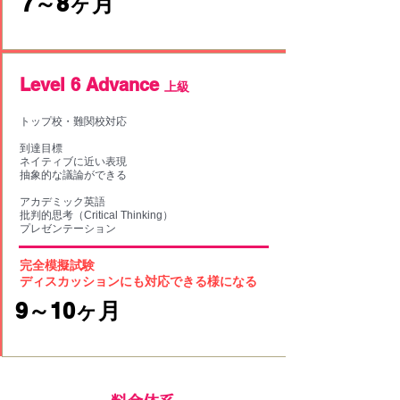
​7～8ヶ月
​Level 6 Advance
上級
トップ校・難関校対応
到達目標
ネイティブに近い表現
抽象的な議論ができる
アカデミック英語
批判的思考（Critical Thinking）
プレゼンテーション
完全模擬試験
ディスカッションにも対応できる様になる
​9～10ヶ月