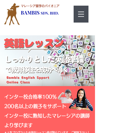
マレーシア留学のパイオニア
BAMBIS
SDN. BHD.
​インター校合格率100％
200名以上の親子をサポート
インター校に熟知したマレーシアの講師
より学びます
​＊人気プログラムため現在レッスン枠が限らています。ご相談下さい！