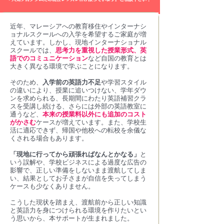
近年、マレーシアへの教育移住やインターナシ
ョナルスクールへの入学を希望するご家庭が増
えています。しかし、現地インターナショナル
スクールでは、
思考力を重視した授業形式、英
語でのコミュニケーション
など自国の教育とは
大きく異なる環境で学ぶことになります。
そのため、
入学前の英語力不足
や学習スタイル
の違いにより、授業に追いつけない、学年ダウ
ンを求められる、長期間にわたり英語補習クラ
スを受講し続ける、さらには外部の英語教室に
通うなど、
本来の授業料以外にも追加のコスト
がかさむ
ケースが増えています。また、学校生
活に適応できず、帰国や他校への転校を余儀な
くされる場合もあります。
「現地に行ってから頑張ればなんとかなる」
と
いう誤解や、学校ビジネスによる過度な広告の
影響で、正しい準備をしないまま渡航してしま
い、結果としてお子さまが自信を失ってしまう
ケースも少なくありません。
こうした現状を踏まえ、渡航前から正しい知識
と英語力を身につけられる環境を作りたいとい
う思いから、本サポートが生まれました。