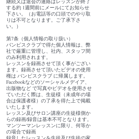
継続又は退会の連絡はレッスンが終了
する約 1週間前にメールにてお知らせ
下さい。（お電話等の口頭でのやり取
りは不可となります。ご了承下さ
い。）
第7条（個人情報の取り扱い）
バンビスクラブで得た個人情報は、弊
社で厳重に管理し、社内、スタッフ間
のみ利用されます。
レッスンを録画させて頂く事がござい
ます。録画させて頂いたビデオの使用
権は バンビスクラブ に帰属します。
Facebookなどのソーシャルメデイア、
出版物など で写真やビデオを使用させ
ていただく際は、生徒様（未成年の場
合は保護者様）の了承を得た上で掲載
いたします。​
レッスン及びサロン講座の生徒様側か
らの録画/録音は基本不可となります。
マンツーマンレッスンに限り、何等か
の場合で録画
録音したレッスンを生徒及び生徒の家