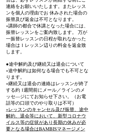
連絡をお願いいたします。またレッス
ンを個人の理由でお 休みされた場合の
振替及び返金は不可となります。
⋆講師の都合で休講となった場合には、
振替レッスンをご案内致します。 万が
一振替レッスンの日程が取れなかった
場合は 1 レッスン辺りの料金を返金致
します。
●途中解約及び継続又は退会について
⋆途中解約は如何なる場合でも不可とな
ります。
⋆継続又は退会の連絡はレッスンが終了
する約 1週間前にメール／ラインのメ
ッセ―ジにてお知らせ下さい。（お電
話等の口頭でのやり取りは不可）
⋆レッスンのキャンセル及び振替、途中
解約、退会等において、新型コロナウ
イルス等の症状があり長期の休みが必
要となる場合はBAMBISマネージメン