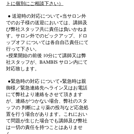
トに個別にご相談下さい）
● 送迎時の対応について
⋆当サロン外
でのお子様の送迎においては、講師及
び弊社スタッフ共に責任は負いかねま
す。
サロン外でのピックアップ、ドロ
ップオフ については各自自己責任にて
行って下さい。
⋆授業開始の前後 10分にて講師又は弊
社スタッフが、BAMBIS サロン内にて
対応致します。
●緊急時の対応 について
⋆緊急時は親
御様／緊急連絡先へライン又はお電話
にて弊社より連絡をさせて頂きます
が、連絡がつかない場合、弊社のスタ
ッフの 判断により薬の投与など応急処
置を行う場合があります。これにおい
て問題が生じた場合でも講師及び弊社
は一切の責任を持つこと
はありませ
ん。