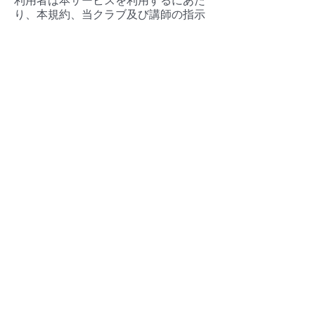
り、本規約、当クラブ及び講師の指示
に従うと共に、公序良俗に反する行
為、社会秩序を乱す行為はしないもの
とします。仮にこの内容に関して違反
した場合は、警告、本サービス利用の
停止またはバンビスクラブの退会など
の処置を講じる場合があります。
第10条（利用資格喪失）
利用者は以下に該当する場合、本サー
ビスの利用資格を喪失し、本サービス
に関する如何なる権限をも喪失するも
のとします。なお、諸費用は返金しな
いものとします。また、その理由を示
すことなくこれを行うことができるも
のとします。
次条の禁止事項に該当する行為があ
り、本校が悪質と判断した場合
過去の利用資格喪失者であると判明し
た場合
本校が利用資格喪失の必要があると判
断した場合