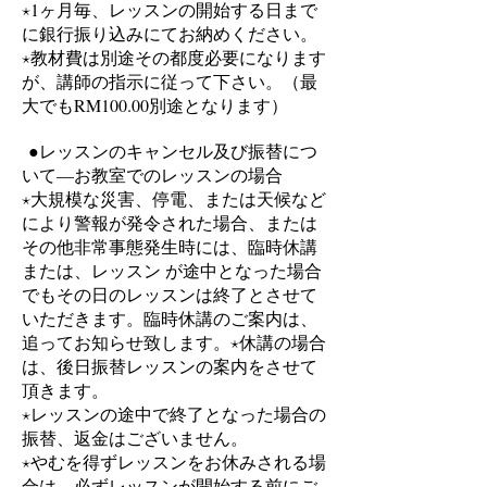
⋆1ヶ月毎、レッスンの開始する日まで
に銀行振り込みにてお納めください。
⋆教材費は別途その都度必要になります
が、講師の指示に従って下さい。（最
大でもRM100.00別途となります）
●レッスンのキャンセル及び振替につ
いて
―お教室でのレッスンの場合
⋆大規模な災害、停電、または天候など
により警報が発令された場合、または
その他非常事態発生時には、臨時休講
または、レッスン が途中となった場合
でもその日のレッスンは終了とさせて
いただきます。臨時休講のご案内は、
追ってお知らせ致します。
⋆休講の場合
は、後日振替レッスンの案内をさせて
頂きます。
⋆レッスンの途中で終了となった場合の
振替、返金はございません。
⋆やむを得ずレッスンをお休みされる場
合は、必ずレッスンが開始する前にご