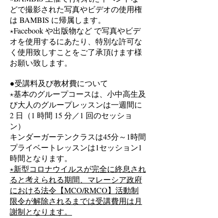
どで撮影された写真やビデオの使用権
は BAMBIS に帰属します。
⋆Facebook や出版物など で写真やビデ
オを使用するにあたり、特別な許可な
く使用致しすことをご了承頂けます様
お願い致します。
●受講料及び教材費について
⋆基本のグループコースは、小中高生及
び大人のグループレッスンは一週間に
2 日（1 時間 15 分／1 回のセッショ
ン）
キンダーガーテンクラスは45分～1時間
プライベートレッスンは1セッション1
時間となります。
⋆新型コロナウイルスが完全に終息され
ると考えられる期間、マレーシア政府
における法令【MCO/RMCO】活動制
限令が解除されるまでは受講費用は月
謝制となります。