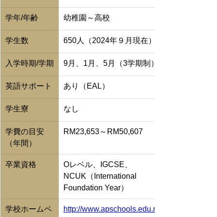
学年/年齢
幼稚園～高校
学生数
650人（2024年９月現在）
入学時期/学期
9月、1月、5月（3学期制）
英語サポート
あり（EAL）
学生寮
なし
学費の目安
RM23,653～RM50,607
（年間）
卒業資格
Oレベル、IGCSE、
NCUK（International 
Foundation Year）
学校ホームペ
http://www.apschools.edu.my