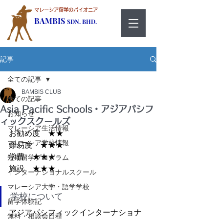
マレーシア留学のパイオニア
BAMBIS
SDN. BHD.
記事
全ての記事
BAMBIS CLUB
全ての記事
Asia Pacific Schools・アジアパシフ
お知らせ
ィックスクールズ
マレーシア生活情報
お勧め度　★★
マレーシア学校情報
難易度　★★★
学費　★★★
短期留学プログラム
施設　★★★
インターナショナルスクール
マレーシア大学・語学学校
学校について
留学体験記
アジアパシフィックインターナショナ
無料・相談会日程