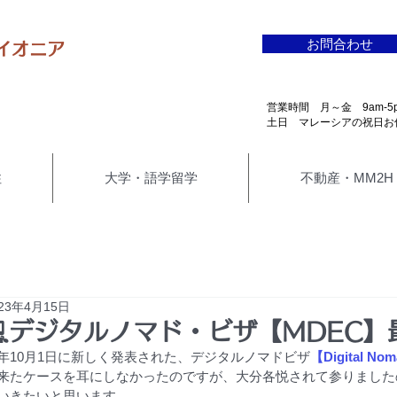
お問合わせ
イオニア
​営業時間 月～金 9am-5
​土日 マレーシアの祝日お
住
大学・語学留学
不動産・MM2H
023年4月15日
💻デジタルノマド・ビザ【MDEC
年10月1日に新しく発表された、デジタルノマドビザ
【Digital No
来たケースを耳にしなかったのですが、大分各悦されて参りました
いきたいと思います。