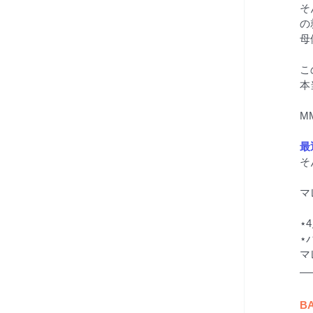
そ
の
母
こ
本
M
最
そ
マ
⋆
⋆
マ
B