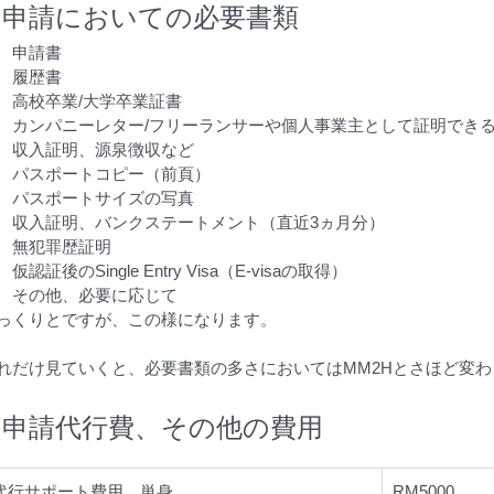
申請においての必要書類
申請書
履歴書
高校卒業/大学卒業証書
カンパニーレター/フリーランサーや個人事業主として証明でき
収入証明、源泉徴収など
パスポートコピー（前頁）
パスポートサイズの写真
収入証明、バンクステートメント（直近3ヵ月分）
無犯罪歴証明
仮認証後のSingle Entry Visa（E-visaの取得）
その他、必要に応じて
っくりとですが、この様になります。
れだけ見ていくと、必要書類の多さにおいてはMM2Hとさほど変
申請代行費、その他の費用
代行サポート費用　単身
RM5000