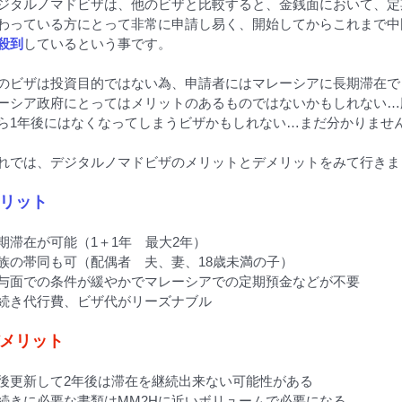
ジタルノマドビザは、他のビザと比較すると、金銭面において、定
わっている方にとって非常に申請し易く、開始してからこれまで中
殺到
しているという事です。
のビザは投資目的ではない為、申請者にはマレーシアに長期滞在で
ーシア政府にとってはメリットのあるものではないかもしれない…
ら1年後にはなくなってしまうビザかもしれない…まだ分かりませ
れでは、デジタルノマドビザのメリットとデメリットをみて行きま
リット
期滞在が可能（1＋1年　最大2年）
族の帯同も可（配偶者　夫、妻、18歳未満の子）
与面での条件が緩やかでマレーシアでの定期預金などが不要
続き代行費、ビザ代がリーズナブル
メリット
後更新して2年後は滞在を継続出来ない可能性がある
続きに必要な書類はMM2Hに近いボリュームで必要になる