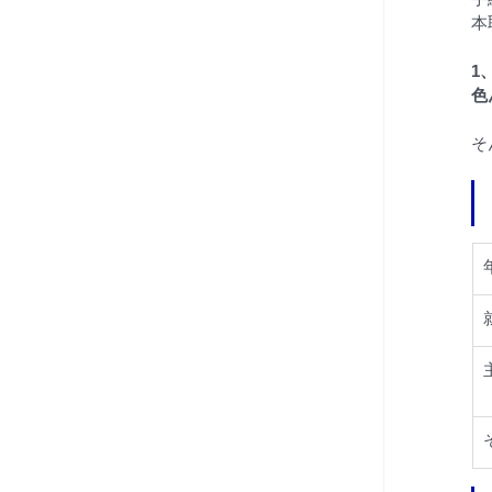
本
1
色
そ