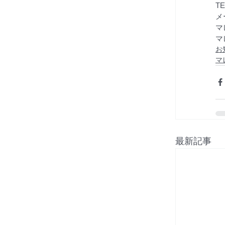
TE
メー
マレ
マレ
お
マ
最新記事