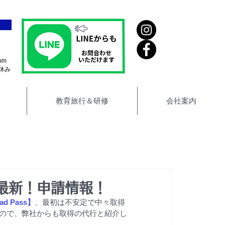
pm
休み
教育旅行＆研修
会社案内
】最新！申請情報！
mad Pass】
、最初は不安定で中々取得
ので、弊社からも取得の代行と紹介し