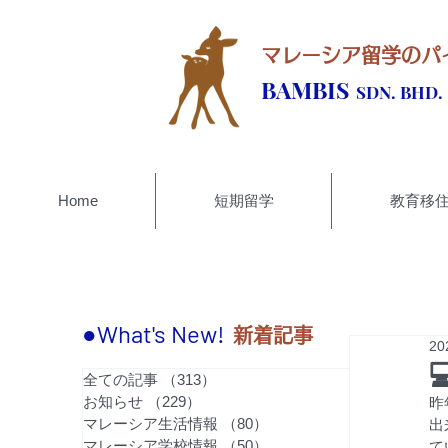
マレーシア留学のパ
BAMBIS
SDN. BHD.
Home
短期留学
教育移
●What's New!
新着記事
2
全ての記事
（313）
313件の記事
お知らせ
（229）
229件の記事
昨
マレーシア生活情報
（80）
80件の記事
出
マレーシア学校情報
（50）
50件の記事
て