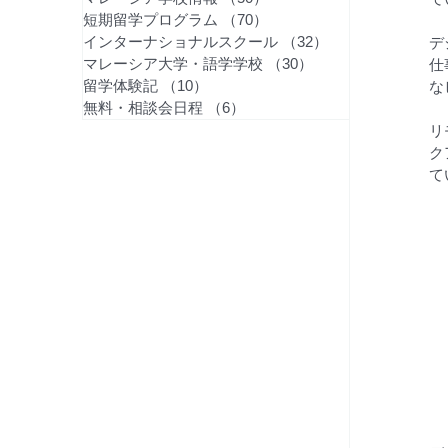
短期留学プログラム
（70）
70件の記事
インターナショナルスクール
（32）
32件の記事
デ
マレーシア大学・語学学校
（30）
30件の記事
仕
留学体験記
（10）
10件の記事
な
無料・相談会日程
（6）
6件の記事
リ
ク
て