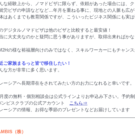
んな経験上から、ノマドビザに限らず、依頼があった場合には、ク
就労ビザの申請などなど…年月を重ねる事に、現地との人脈も広が
体はあくまでも教育関係ですが、こういったビジネス関係にも実は
のデジタルノマドビザは他のビザと比較すると最安値！
当に大丈夫なのかと疑問に思う事がありますが、取得出来ればかな
M2Hの様な裕福層向けのみではなく、スキルワーカーにもチャン
近ご家族まるっと皆で移住したい！
んな方が非常に多く思います。
レーシアへ長期滞在をされてみたい方のお力になれると幸いです。
4月度の無料・個別相談会は公式ラインよりお申込み下さい。予約
バンビスクラブの公式アカウント　
こちら⇒
レーシアの情報、お得な季節のプレゼントなどお届けしています
AMBIS（株）