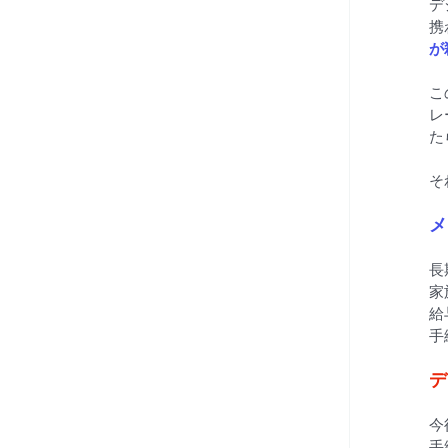
デ
携
が
こ
レ
た
そ
メ
長
家
給
手
デ
今
手