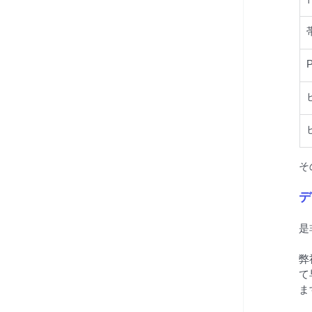
そ
デ
是
弊
て
ま