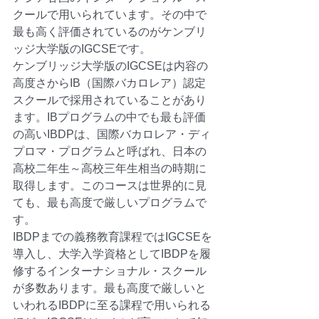
クール
で用いられています。その中で
最も高く評価されているのが
ケンブリ
ッジ大学
版のIGCSEです。
ケンブリッジ大学
版のIGCSEは内容の
高度さからIB（国際
バカロレア
）認定
スクールで採用されていることがあり
ます。IBプログラムの中でも最も評価
の高いIBDPは、国際
バカロレア
・ディ
プロマ・プログラムと呼ばれ、日本の
高校二年生～高校三年生相当の時期に
取得します。このコースは世界的に見
ても、最も高度で厳しいプログラムで
す。
IBDPまでの義務教育課程ではIGCSEを
導入し、大学入学資格としてIBDPを履
修する
インターナショナル・スクール
が多数あります。最も高度で厳しいと
いわれるIBDPに至る課程で用いられる