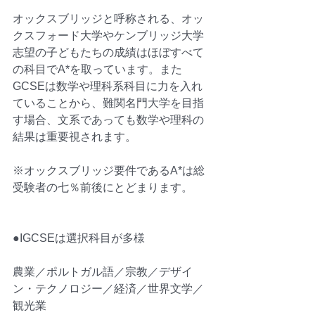
オックスブリッジと呼称される、
オッ
クスフォード大学
や
ケンブリッジ大学
志望の子どもたちの成績はほぼすべて
の科目でA*を取っています。また
GCSEは数学や理科系科目に力を入れ
ていることから、難関名門大学を目指
す場合、文系であっても数学や理科の
結果は重要視されます。
※オックスブリッジ要件であるA*は総
受験者の七％前後にとどまります。
●IGCSEは選択科目が多様
農業／
ポルトガル語
／宗教／デザイ
ン・テクノロジー／経済／世界文学／
観光業