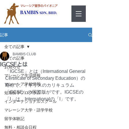
マレーシア留学のパイオニア
BAMBIS
SDN. BHD.
記事
全ての記事
BAMBIS CLUB
全ての記事
IGCSEとは
お知らせ
「IGCSE」とは（International General 
マレーシア生活情報
Certificate of Secondary Education）の
マレーシア学校情報
略称で、イギリスのカリキュラム
「GCSE」の国際版がです。IGCSEの
短期留学プログラム
「I」は、Internationalの「I」です。
インターナショナルスクール
マレーシア大学・語学学校
留学体験記
無料・相談会日程