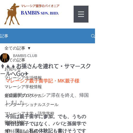
マレーシア留学のパイオニア
BAMBIS
SDN. BHD.
記事
全ての記事
BAMBIS CLUB
全ての記事
👨‍👧‍👦お孫さんを連れて・サマースク
お知らせ
ールへGo✈
マレーシア生活情報
マレーシア親子留学記・MK親子様
マレーシア学校情報
約3週間のマレーシア滞在を終え、帰国
短期留学プログラム
しました。
インターナショナルスクール
マレーシア大学・語学学校
今回は親子留学に参加。でも、うちの
留学体験記
場合は親子ではなく、ババと孫留学で
す（笑）。私の体験記も書けそうです
無料・相談会日程