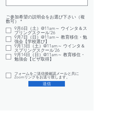
ご参加希望の説明会をお選び下さい（複
必
数可）
*
須
9月6日（土）@11am～ ウインタ＆ス
項
プリングスクール’26
目
9月7日（日）@11am～ 教育移住・勉
強会【学校選び】
9月13日（土）@11am～ ウインタ＆
スプリングスクール’26
9月14日（日）@11am～ 教育移住・
勉強会【ビザ取得】
フォームをご送信後確認メールと共に
Zoomリンクをお送り致します。
送信