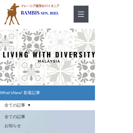
マレーシア留学のパイオニア
BAMBIS
SDN. BHD.
What'sNew! 新着記事
全ての記事
全ての記事
お知らせ