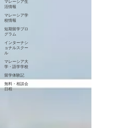
マレーシア生
活情報
マレーシア学
校情報
短期留学プロ
グラム
インターナシ
ョナルスクー
ル
マレーシア大
学・語学学校
留学体験記
無料・相談会
日程