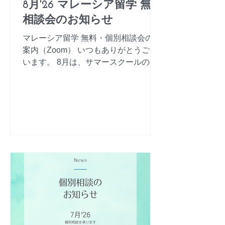
8月'26 マレーシア留学 無料
相談会のお知らせ
マレーシア留学 無料・個別相談会のご
案内（Zoom） いつもありがとうござ
います。 8月は、サマースクールの開
催や移住サポート、大学生の新学期開
始に伴う各種サポートが重なり、通常
より多忙な時期となります。 そのた
め、8月は定期的な無料相談会の日程
を設けず、ご予約いただいた方を対象
に、空いている時間で個別に対応させ
ていただきます。 マレーシア留学や親
子留学、教育移住、学校選び、生活に
ついてなど、ご相談をご希望の方は、
お気軽にご連絡ください。 完全予約制
となりますので、ご希望の方は公式
LINEより、ご希望の日時を添えてお問
い合わせください。 皆さまからのご連