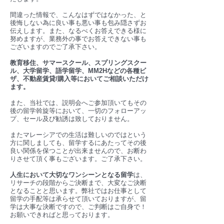
間違った情報で、こんなはずではなかった、と
後悔しない為に良い事も悪い事も包み隠さずお
伝えします。また、なるべくお答えできる様に
努めますが、業務外の事でお答えできない事も
ございますのでご了承下さい。
教育移住、サマースクール、スプリングスクー
ル、大学留学、語学留学、MM2Hなどの各種ビ
ザ、不動産賃貸/購入等においてご相談いただけ
ます。
また、当社では、説明会へご参加頂いてもその
後の留学斡旋等において、一切のフォローアッ
プ、セール及び勧誘は致しておりません。
またマレーシアでの生活は難しいのではという
方に関しましても、留学するにあたってその後
良い関係を保つことが出来ませんので、お断わ
りさせて頂く事もございます。ご了承下さい。
人生において大切なワンシーンとなる留学
は、
リサーチの段階からご決断まで、大変なご決断
となることと思います。弊社ではお仕事として
留学の手配等は承らせて頂いておりますが、留
学は大事な決断ですので、ご判断はご自身で！
お願いできればと思っております。