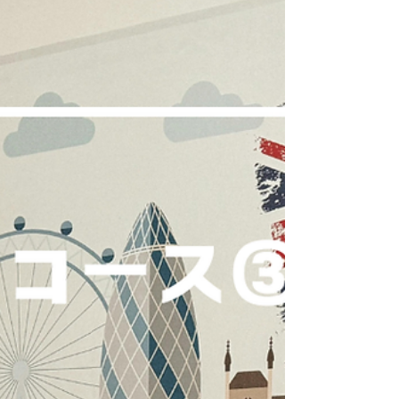
めています。 その理由は、 質の高い教育・生活費・
英語環境・安全で多文化な社会 など、バランスの取れ
た教育環境にあると言えます。さらにマレーシアは、
多民族国家ならではの文化的な寛容さがあり、さまざ
まな国の人が暮らしやすい環境が整っています。英語
が広く使われていることもポイントです。 Why マレ
ーシア 世界中の人が何故マレーシアを選ぶのでしょう
か？！ 例えば 中国 英語教育、欧米よりも近くて費用
が抑えられる。 インド・バングラデシュなど南アジア
医学・IT・ビジネスなど専門教育を比較的低コストで
学べる。 中東・イスラム圏 イスラム文化への理解が
あり、生活や食文化の面でも安心して暮らせる。 東南
アジア（タイやインドネシアなど） 距離が近く、英語
教育や国際的な学位を取得できる。 欧米（アメリカ・
オーストラリアなど） 教育コスト・ライフスタイル
を考える