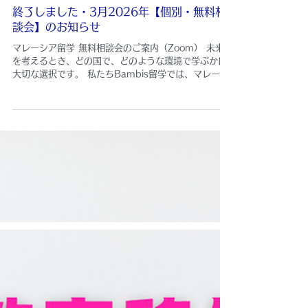
無料・相談会日程
終了しました・3月2026年【個別・無料相
談会】のお知らせ
マレーシア留学 無料相談会のご案内（Zoom） 未来
を考えるとき、どの国で、どのような環境で学ぶかは
大切な選択です。 私たちBambis留学では、マレーシ
アでの留学を検討されている方とそのご家族のため
に、無料相談会を開催しています。 相談会では、個々
に聞いてみたい事＋αで以下のこともご説明いたしま
す。 ●マレーシアの教育環境やスクールの種類 ●学費
や生活費、実際の現地での暮らし ●英語教育や国際教
育のメリット ●家族での移住・生活サポート体制 経験
豊富なスタッフが、お子さまやご家族の状況に合わせ
て個別にアドバイスいたします。 「まずは情報だけ知
りたい」「具体的に学校選びや生活について相談した
い」など、どんなご質問でも大歓迎です。また、スタ
ッフのみではなく、時々Bambisの代表も担当させて
頂くこともあります。 無料相談会・日程 3/6（金）
終了いたしました 3/7（土） 終了いたしました
3/9（月） 終了したしました 3/10（火） X 10am-
10:45 〇 14:00-14:45 終了しました X
11:00am-11:45 X 15: