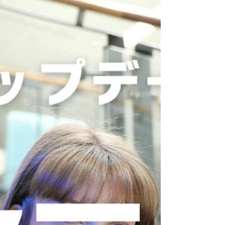
Language Company 又は Sheffield Academy
2つの異なる語学学校のご紹介となります。 KLCCや
PavillionやLOT10などの中心地、便利で華やかなエ
リアに位置する語学学校です。モノレール、電車、お
買い物、宿泊先など全て徒歩圏内の大変生活に便利で
アクセスも抜群です。 ●日程① English Language
Companyの場合 6月～8月の間 1週間毎の