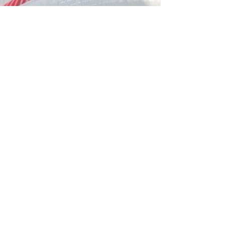
済の低迷などにより、ひと昔前とは違い、現在は一部
の方しか留学に行けなくなっているのも事実です。 そ
こで、 「Why 留学するの？」 について、少し深呼吸
して考えてみてください。 留学とは—— 新しいもの
への憧れと発見 非日常を感じる体験 日本にはない環
境で、自分のやりたいことを見つけること また、 キ
ャリア形成のため 自分に自信をつけるため 視野を広
げるため といった理由から、海外に目を向ける方も多
いのではないでしょうか。 そして「消去法」ではな
く、加点方式で考えてみると、 英語で学べる 学費・
生活費が現実的 キャリアの選択肢が海外にも広がる
こうした条件を満たす留学先として、これまで欧米に
向いていた視線が、 ふとマレーシアへと方向転換する
という選択肢が浮かび上がってくるのではないでしょ
うか。 Why マレーシア？ ☑ マレーシアは経済成長
が著しく、将来性の高い学びの場です。 ☑ 英語が共
通語として広