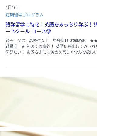
1月16日
短期留学プログラム
語学留学に特化！英語をみっちり学ぶ！サマ
ースクール コース③
親子 又は 高校生以上 単身向け お勧め度 ★★★
難易度 ★ 初めての海外！ 英語に特化してみっちり
学びたい！ お子さまには英語を楽しく学んで欲しい！
という方へオススメのプログラム！ 親子で通ってもよ
し！ お子さまだけ通ってもよし！ 高校生以上は単身
での渡航も可！ 円安の中 お得なサマースクールで
す！ クアラルンプールの華やかな中心地にある語学学
校で朝から夕方までフルタイムで英語を学びます。 ク
ラスの後は盛り沢山のアクテイビテイに参加したり、
土曜日のお休みの日は観光地やテーマパークを訪れま
す。＊希望者のみ（費用別途） ●開催場所：English