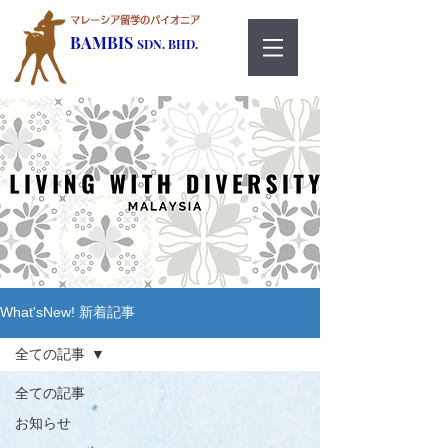
マレーシア留学のパイオニア
BAMBIS
SDN. BHD.
What'sNew! 新着記事
全ての記事
全ての記事
お知らせ