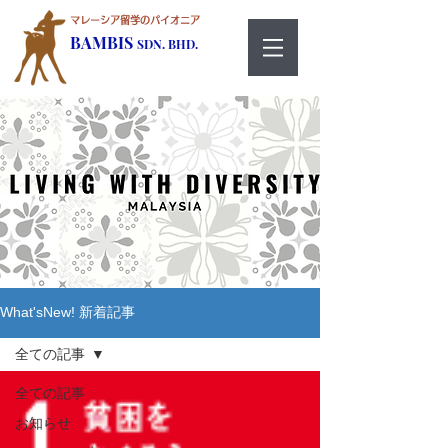
マレーシア留学のパイオニア
BAMBIS
SDN. BHD.
What'sNew! 新着記事
全ての記事
全ての記事
お知らせ