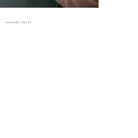
2020年4月1日
お知らせ
子供オンライン・英語レッスン始めます！
いよいよマレーシア、本日、4月1日から2週間延長の
ロックダウンが始まりました。 インター校の学生さん
はみなさんオンライン課題をこなしているタイプの授
業スタイルで、やはり学校へ行って学ぶのとはかなり
違った学習スタイルなのではないかと思われます。...