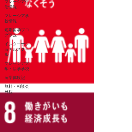
マレーシア生
活情報
マレーシア学
校情報
短期留学プロ
グラム
インターナシ
ョナルスクー
ル
マレーシア大
学・語学学校
留学体験記
無料・相談会
日程