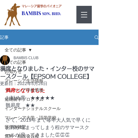
マレーシア留学のパイオニア
BAMBIS
SDN. BHD.
記事
全ての記事
BAMBIS CLUB
全ての記事
満席となりました・インター校のサマ
お知らせ
ースクール【EPSOM COLLEGE】
マレーシア生活情報
更新日：
2022年5月26日
マレーシア学校情報
満席となりました
お勧め度　★★★★★
短期留学プログラム
難易度　★★
インターナショナルスクール
マレーシア大学・語学学校
さて、2019年まで毎年大人気で早くに
留学体験記
お席が埋まってしまう程のサマースク
ールが戻ってきました👏👏👏
無料・相談会日程