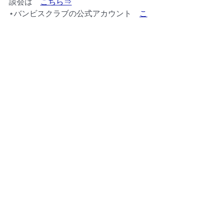
談会は　
こちら⇒
⋆バンビスクラブの公式アカウント　
こ
ちら⇒
マレーシアの情報、お得な季節のプレ
ゼントなどお届けしています。
お気軽にお問い合わせ下さい。
BAMBIS（株）
TEL; (60)-174852177 (WhatsApp)　/　
（60）4-89000396
メール：bambis.edu@gmail.com 
バンビスクラブ：https://www.global-
education-community.com/ 
マレーシア留学：https://www.olc-
international.com/ 
マレーシア大学留学センター：
https://sugiyama-global-lab.com/