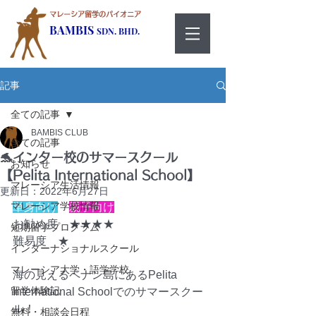
マレーシア留学のパイオニア
BAMBIS
SDN. BHD.
記事
全ての記事
BAMBIS CLUB
全ての記事
🐬インター校のサマースクール
お知らせ
【Pelita International School】
マレーシア生活情報
更新日：
2022年6月27日
マレーシア学校情報
単身向け
親子向け
お勧め度　★★★★
短期留学プログラム
難易度　★
インターナショナルスクール
マレーシア大学・語学学校
海の見えるペナン島にあるPelita 
留学体験記
International Schoolでのサマースクー
ル！
無料・相談会日程