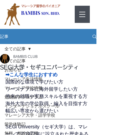
マレーシア留学のパイオニア
BAMBIS
SDN. BHD.
記事
全ての記事
BAMBIS CLUB
全ての記事
SEGi大学・セギユニバーシティ
お知らせ
➡こんな学生におすすめ
マレーシア生活情報
国際的な環境で学びたい方
マレーシア学校情報
リーズナブルに海外留学したい方
将来の就職や実務スキルを重視する方
短期留学プログラム
海外大学の学位取得・編入を目指す方
インターナショナルスクール
幅広い専攻から選びたい
マレーシア大学・語学学校
留学体験記
SEGi University（セギ大学）は、マレ
無料・相談会日程
ーシアで1977年に設立された歴史ある