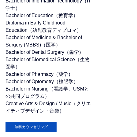
Bachelor of Information Technology（IT
学士）
Bachelor of Education（教育学）
Diploma in Early Childhood 
Education（幼児教育ディプロマ）
Bachelor of Medicine & Bachelor of 
Surgery (MBBS)（医学）
Bachelor of Dental Surgery（歯学）
Bachelor of Biomedical Science（生物
医学）
Bachelor of Pharmacy（薬学）
Bachelor of Optometry（検眼学）
Bachelor in Nursing（看護学、USMと
の共同プログラム）
Creative Arts & Design / Music（クリエ
イティブデザイン・音楽）
無料カウンセリング