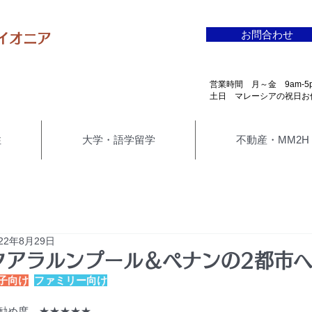
お問合わせ
イオニア
​営業時間 月～金 9am-5
​土日 マレーシアの祝日お
住
大学・語学留学
不動産・MM2H
022年8月29日
​クアラルンプール＆ペナンの2都市
子向け
ファミリー向け
勧め度　★★★★★