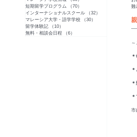
短期留学プログラム
（70）
70件の記事
難
インターナショナルスクール
（32）
32件の記事
親
マレーシア大学・語学学校
（30）
30件の記事
留学体験記
（10）
10件の記事
無料・相談会日程
（6）
6件の記事
～
＊
＊
＊
＊
​