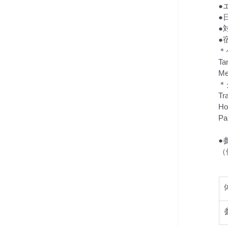
●
●
​
​
＊
T
M
＊
Tr
Ho
P
​
（
　