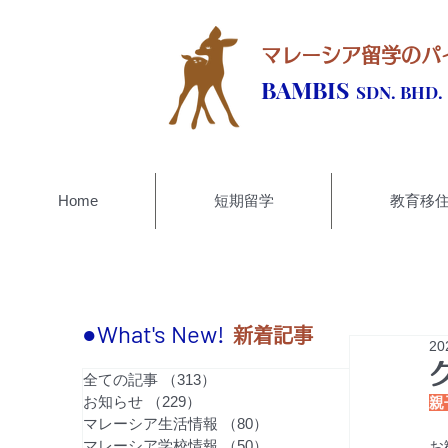
マレーシア留学のパ
BAMBIS
SDN. BHD.
Home
短期留学
教育移
●What's New!
新着記事
2
全ての記事
（313）
313件の記事
お知らせ
（229）
229件の記事
親
マレーシア生活情報
（80）
80件の記事
マレーシア学校情報
（50）
50件の記事
お