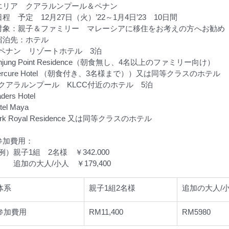
エリア　クアラルンプール＆ペナン
日程　予定　12月27日（火）’22～1月4日’23　10日間
●対象：親子＆ファミリー　マレーシアに移住をお考えの方へお勧め
●宿泊先：ホテル
ペナン　リゾートホテル　3泊
anjung Point Residence（朝食無し、4名以上のファミリー向け）
ercure Hotel （朝食付き、3名様まで））又は同等クラスのホテル
クアラルンプール　KLCC付近のホテル　5泊
aders Hotel
tel Maya
ark Royal Residence 又は同等クラスのホテル
●参加費用：
例）親子1組　2名様　￥342.000
　　追加の大人/小人　￥179,400
体系
親子1組2名様
追加の大人/
参加費用
RM11,400
RM5980 