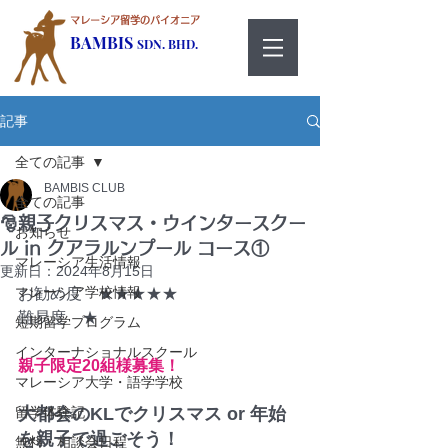
マレーシア留学のパイオニア
BAMBIS
SDN. BHD.
記事
全ての記事
BAMBIS CLUB
全ての記事
🎅親子クリスマス・ウインタースクー
お知らせ
ル in クアラルンプール コース①
マレーシア生活情報
更新日：
2024年8月15日
マレーシア学校情報
お勧め度　★★★★★
難易度　★
短期留学プログラム
インターナショナルスクール
親子限定20組様募集！
マレーシア大学・語学学校
留学体験記
大都会のKLでクリスマス or 年始
を親子で過ごそう！
無料・相談会日程