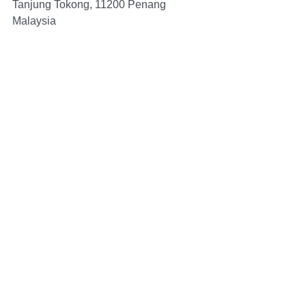
Tanjung Tokong, 11200 Penang 
Malaysia
⋆無料・個別相談会は公式ラインよりお
申込み下さい。予約制　
⋆バンビスクラブの公式アカウント　
こ
ちら⇒
マレーシアの情報、お得な季節のプレ
ゼントなどお届けしています
⋆Instagramは
こちら⇒
毎日クアラルンプール/ペナンの様子を
ストーリーで更新しています
TEL; (60)-174852177 (WhatsApp)　
メール：bambis.edu@gmail.com
マレーシア留学：
https://www.olc-
international.com/
マレーシア大学留学センター：
https://sugiyama-global-lab.com/