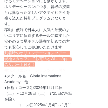
げるモチベーションにも繋がります。
ホリデーシーズンにつき、普段の授業
とは異なった楽しいアクテイビテイを
盛り込んだ特別プログラムとなりま
す。
移動に便利で日本人に人気の治安のよ
いエリアに位置するモールに隣接した
安心の５つ星ホテル滞在で初めての方
でも安心してご参加いただけます！
到着時のオリエンテーションツアー＋
現地スタッフにてお電話とWhatsAppで
のサポート付き！
生活オリエンテーションツアー付き！
​●スクール名　Gloria International 
Academy　他
●日程：コース①2024年12月21日
（土）～12月28日（土）（*25日の祝日
を除く）
　　　  コース②2025年1月4日～1月11