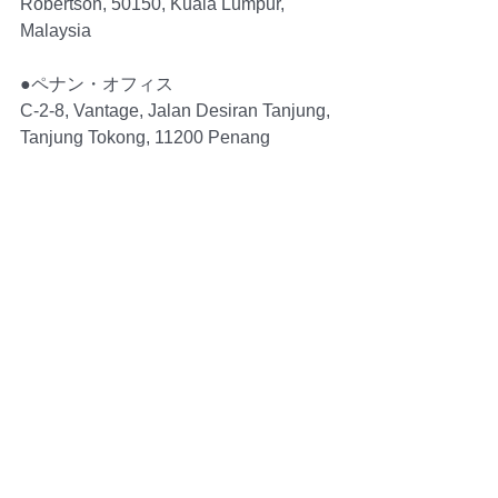
Robertson, 50150, Kuala Lumpur, 
Malaysia
●ペナン・オフィス
C-2-8, Vantage, Jalan Desiran Tanjung, 
Tanjung Tokong, 11200 Penang 
Malaysia
⋆無料・個別相談会は公式ラインよりお
申込み下さい。予約制　
⋆バンビスクラブの公式アカウント　
こ
ちら⇒
マレーシアの情報、お得な季節のプレ
ゼントなどお届けしています
⋆Instagramは
こちら⇒
毎日クアラルンプール/ペナンの様子を
ストーリーで更新しています
TEL; (60)-174852177 (WhatsApp)　