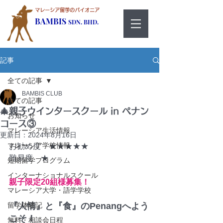
マレーシア留学のパイオニア
BAMBIS
SDN. BHD.
記事
全ての記事
BAMBIS CLUB
全ての記事
🎄親子ウインタースクール in ペナン
お知らせ
コース③
マレーシア生活情報
更新日：
2024年8月16日
マレーシア学校情報
お勧め度　★★★★★
難易度　★
短期留学プログラム
インターナショナルスクール
親子限定20組様募集！
マレーシア大学・語学学校
留学体験記
『人情』と『食』のPenangへよう
こそ！
無料・相談会日程